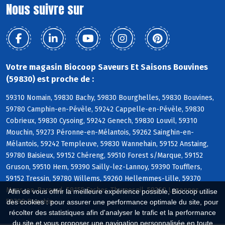
Nous suivre sur
Votre magasin Biocoop Saveurs Et Saisons Bouvines
(59830) est proche de :
59310 Nomain, 59830 Bachy, 59830 Bourghelles, 59830 Bouvines,
59780 Camphin-en-Pévèle, 59242 Cappelle-en-Pévèle, 59830
Cobrieux, 59830 Cysoing, 59242 Genech, 59830 Louvil, 59310
Mouchin, 59273 Péronne-en-Mélantois, 59262 Sainghin-en-
Mélantois, 59242 Templeuve, 59830 Wannehain, 59152 Anstaing,
59780 Baisieux, 59152 Chéreng, 59510 Forest s/Marque, 59152
Gruson, 59510 Hem, 59390 Sailly-lez-Lannoy, 59390 Toufflers,
59152 Tressin, 59780 Willems, 59260 Hellemmes-Lille, 59370
Mons-en-Baroeul, 59155 Faches-Thumesnil, 59260 Lezennes,
Afin de vous offrir la meilleure expérience possible, Biocoop utilise
59790 Ronchin
des cookies : pour assurer une performance optimale du site, pour
récolter des statistiques afin d'analyser le trafic et la performance
du site et vous proposer une navigation personnalisée en toute