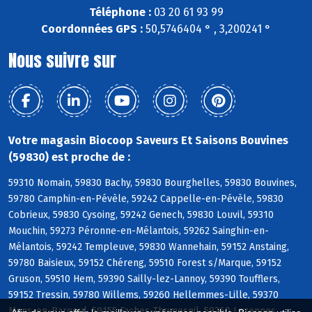
Téléphone :
03 20 61 93 99
Coordonnées GPS :
50,5746404 ° , 3,200241 °
Nous suivre sur
Votre magasin Biocoop Saveurs Et Saisons Bouvines
(59830) est proche de :
59310 Nomain, 59830 Bachy, 59830 Bourghelles, 59830 Bouvines,
59780 Camphin-en-Pévèle, 59242 Cappelle-en-Pévèle, 59830
Cobrieux, 59830 Cysoing, 59242 Genech, 59830 Louvil, 59310
Mouchin, 59273 Péronne-en-Mélantois, 59262 Sainghin-en-
Mélantois, 59242 Templeuve, 59830 Wannehain, 59152 Anstaing,
59780 Baisieux, 59152 Chéreng, 59510 Forest s/Marque, 59152
Gruson, 59510 Hem, 59390 Sailly-lez-Lannoy, 59390 Toufflers,
59152 Tressin, 59780 Willems, 59260 Hellemmes-Lille, 59370
Mons-en-Baroeul, 59155 Faches-Thumesnil, 59260 Lezennes,