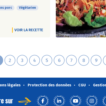
ns porc
Végétarien
VOIR LA RECETTE
2
3
4
5
6
7
8
9
ons légales
Protection des données
CGU
Gestio
re sur