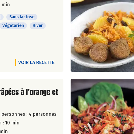
0 min
l
Sans lactose
Végétarien
Hiver
VOIR LA RECETTE
ite de la recette
râpées à l’orange et
 personnes :
4 personnes
 : 10 min
 min