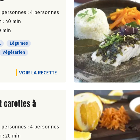
 personnes :
4 personnes
 : 40 min
0 min
l
Légumes
Végétarien
VOIR LA RECETTE
ite de la recette
t carottes à
 personnes :
4 personnes
 : 20 min