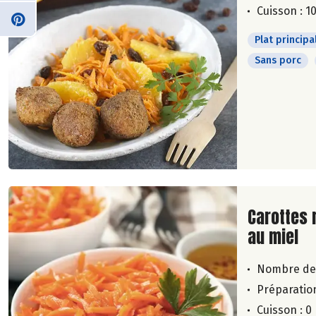
Cuisson : 1
Plat principa
Sans porc
Lire la su
Carottes 
au miel
Nombre de
Préparation
Cuisson : 0