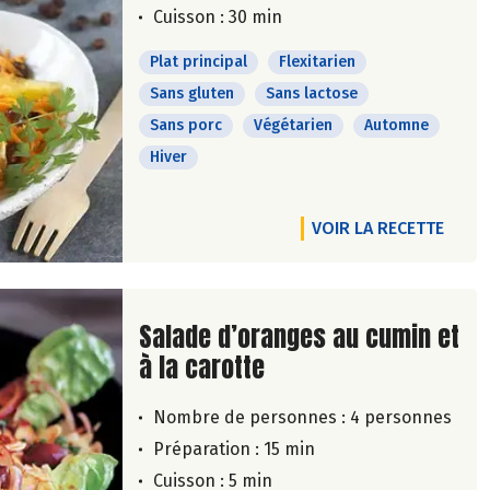
Cuisson : 30 min
Plat principal
Flexitarien
Sans gluten
Sans lactose
Sans porc
Végétarien
Automne
Hiver
VOIR LA RECETTE
Lire la suite de la recette
Salade d’oranges au cumin et
à la carotte
Nombre de personnes :
4 personnes
Préparation : 15 min
Cuisson : 5 min