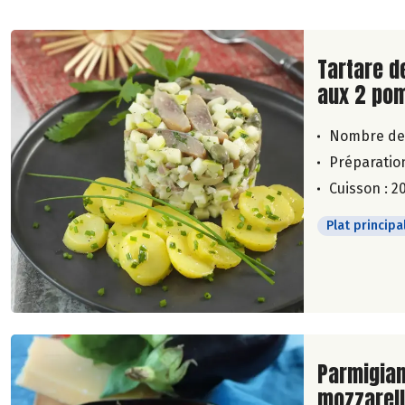
Lire la su
Tartare d
aux 2 po
Nombre de
Préparation
Cuisson : 2
Plat principa
Lire la su
Parmigian
mozzarel