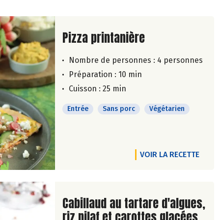
Lire la suite de la recette
Pizza printanière
Nombre de personnes :
4 personnes
Préparation : 10 min
Cuisson : 25 min
Entrée
Sans porc
Végétarien
VOIR LA RECETTE
Lire la suite de la recette
Cabillaud au tartare d'algues,
riz pilaf et carottes glacées