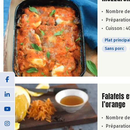
Nombre de
Préparation
Cuisson : 4
Plat principa
Sans porc
Lire la su
Falafels e
l’orange
Nombre de
Préparation