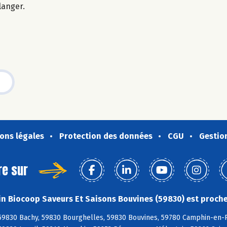
langer.
ons légales
Protection des données
CGU
Gestio
re sur
n Biocoop Saveurs Et Saisons Bouvines (59830) est proche
59830 Bachy, 59830 Bourghelles, 59830 Bouvines, 59780 Camphin-en-P