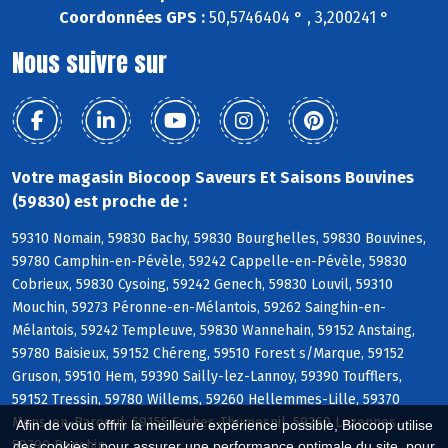
Coordonnées GPS :
50,5746404 ° , 3,200241 °
Nous suivre sur
Votre magasin Biocoop Saveurs Et Saisons Bouvines
(59830) est proche de :
59310 Nomain, 59830 Bachy, 59830 Bourghelles, 59830 Bouvines,
59780 Camphin-en-Pévèle, 59242 Cappelle-en-Pévèle, 59830
Cobrieux, 59830 Cysoing, 59242 Genech, 59830 Louvil, 59310
Mouchin, 59273 Péronne-en-Mélantois, 59262 Sainghin-en-
Mélantois, 59242 Templeuve, 59830 Wannehain, 59152 Anstaing,
59780 Baisieux, 59152 Chéreng, 59510 Forest s/Marque, 59152
Gruson, 59510 Hem, 59390 Sailly-lez-Lannoy, 59390 Toufflers,
59152 Tressin, 59780 Willems, 59260 Hellemmes-Lille, 59370
Mons-en-Baroeul, 59155 Faches-Thumesnil, 59260 Lezennes,
Afin de vous offrir la meilleure expérience possible, Biocoop utilise
59790 Ronchin
des cookies : pour assurer une performance optimale du site, pour