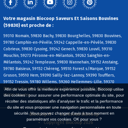
Votre magasin Biocoop Saveurs Et Saisons Bouvines
(59830) est proche de :
59310 Nomain, 59830 Bachy, 59830 Bourghelles, 59830 Bouvines,
59780 Camphin-en-Pévèle, 59242 Cappelle-en-Pévèle, 59830
Cobrieux, 59830 Cysoing, 59242 Genech, 59830 Louvil, 59310
Mouchin, 59273 Péronne-en-Mélantois, 59262 Sainghin-en-
Mélantois, 59242 Templeuve, 59830 Wannehain, 59152 Anstaing,
59780 Baisieux, 59152 Chéreng, 59510 Forest s/Marque, 59152
Gruson, 59510 Hem, 59390 Sailly-lez-Lannoy, 59390 Toufflers,
59152 Tressin, 59780 Willems, 59260 Hellemmes-Lille, 59370
Mons-en-Baroeul, 59155 Faches-Thumesnil, 59260 Lezennes,
Afin de vous offrir la meilleure expérience possible, Biocoop utilise
59790 Ronchin
des cookies : pour assurer une performance optimale du site, pour
récolter des statistiques afin d'analyser le trafic et la performance
du site et vous proposer une navigation personnalisée en toute
sécurité. Vous pouvez changer d'avis à tout moment en
Biocoop.fr
Le réseau Biocoop
paramétrant vos cookies. OK pour vous ?
Copyright Biocoop 2026