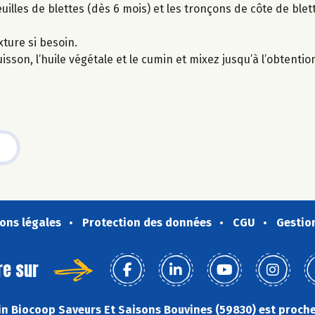
uilles de blettes (dès 6 mois) et les tronçons de côte de blett
xture si besoin.
uisson, l’huile végétale et le cumin et mixez jusqu’à l’obtenti
ons légales
Protection des données
CGU
Gestio
re sur
n Biocoop Saveurs Et Saisons Bouvines (59830) est proche