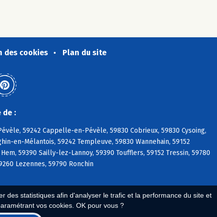
n des cookies
Plan du site
 de :
évèle, 59242 Cappelle-en-Pévèle, 59830 Cobrieux, 59830 Cysoing,
ghin-en-Mélantois, 59242 Templeuve, 59830 Wannehain, 59152
Hem, 59390 Sailly-lez-Lannoy, 59390 Toufflers, 59152 Tressin, 59780
59260 Lezennes, 59790 Ronchin
 des statistiques afin d'analyser le trafic et la performance du site et
paramétrant vos cookies. OK pour vous ?