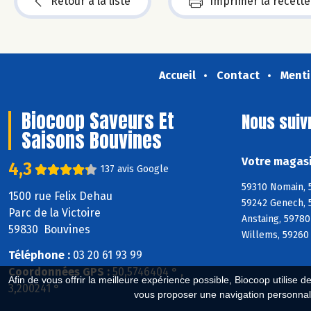
Retour à la liste
Imprimer la recette
Accueil
Contact
Menti
Biocoop Saveurs Et
Nous suiv
Saisons Bouvines
Votre magasi
4,3
137 avis Google
59310 Nomain, 
1500 rue Felix Dehau
59242 Genech, 
Parc de la Victoire
Anstaing, 59780
59830 Bouvines
Willems, 59260
Téléphone :
03 20 61 93 99
Coordonnées GPS :
50,5746404 ° ,
Afin de vous offrir la meilleure expérience possible, Biocoop utilise d
3,200241 °
vous proposer une navigation personnal