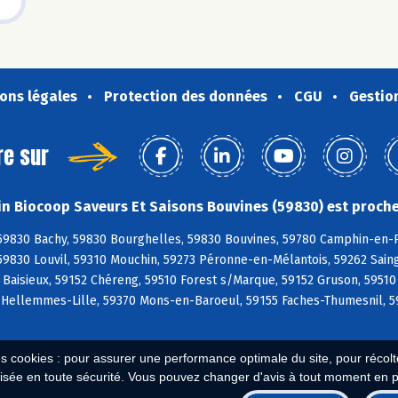
ons légales
Protection des données
CGU
Gestio
re sur
n Biocoop Saveurs Et Saisons Bouvines (59830) est proche
59830 Bachy, 59830 Bourghelles, 59830 Bouvines, 59780 Camphin-en-P
59830 Louvil, 59310 Mouchin, 59273 Péronne-en-Mélantois, 59262 Sain
 Baisieux, 59152 Chéreng, 59510 Forest s/Marque, 59152 Gruson, 59510 
 Hellemmes-Lille, 59370 Mons-en-Baroeul, 59155 Faches-Thumesnil, 
es cookies : pour assurer une performance optimale du site, pour récolter
isée en toute sécurité. Vous pouvez changer d'avis à tout moment en 