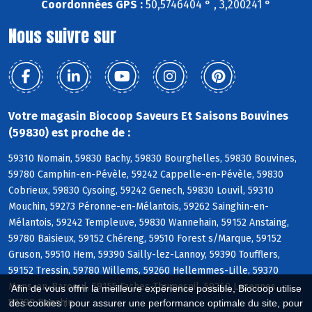
Coordonnées GPS :
50,5746404 ° , 3,200241 °
Nous suivre sur
Votre magasin Biocoop Saveurs Et Saisons Bouvines
(59830) est proche de :
59310 Nomain, 59830 Bachy, 59830 Bourghelles, 59830 Bouvines,
59780 Camphin-en-Pévèle, 59242 Cappelle-en-Pévèle, 59830
Cobrieux, 59830 Cysoing, 59242 Genech, 59830 Louvil, 59310
Mouchin, 59273 Péronne-en-Mélantois, 59262 Sainghin-en-
Mélantois, 59242 Templeuve, 59830 Wannehain, 59152 Anstaing,
59780 Baisieux, 59152 Chéreng, 59510 Forest s/Marque, 59152
Gruson, 59510 Hem, 59390 Sailly-lez-Lannoy, 59390 Toufflers,
59152 Tressin, 59780 Willems, 59260 Hellemmes-Lille, 59370
Mons-en-Baroeul, 59155 Faches-Thumesnil, 59260 Lezennes,
Afin de vous offrir la meilleure expérience possible, Biocoop utilise
59790 Ronchin
des cookies : pour assurer une performance optimale du site, pour