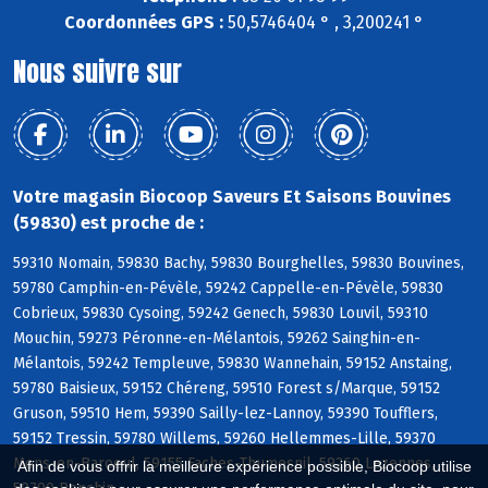
Coordonnées GPS :
50,5746404 ° , 3,200241 °
Nous suivre sur
Votre magasin Biocoop Saveurs Et Saisons Bouvines
(59830) est proche de :
59310 Nomain, 59830 Bachy, 59830 Bourghelles, 59830 Bouvines,
59780 Camphin-en-Pévèle, 59242 Cappelle-en-Pévèle, 59830
Cobrieux, 59830 Cysoing, 59242 Genech, 59830 Louvil, 59310
Mouchin, 59273 Péronne-en-Mélantois, 59262 Sainghin-en-
Mélantois, 59242 Templeuve, 59830 Wannehain, 59152 Anstaing,
59780 Baisieux, 59152 Chéreng, 59510 Forest s/Marque, 59152
Gruson, 59510 Hem, 59390 Sailly-lez-Lannoy, 59390 Toufflers,
59152 Tressin, 59780 Willems, 59260 Hellemmes-Lille, 59370
Mons-en-Baroeul, 59155 Faches-Thumesnil, 59260 Lezennes,
Afin de vous offrir la meilleure expérience possible, Biocoop utilise