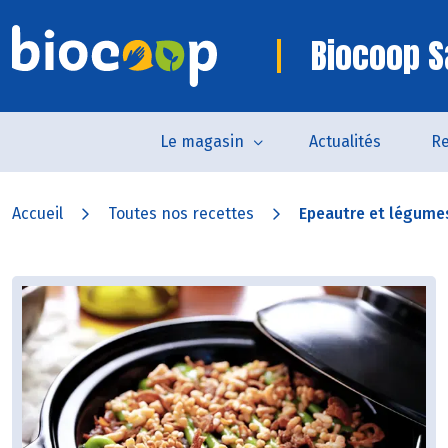
Biocoop S
Le magasin
Actualités
Re
Accueil
Toutes nos recettes
Epeautre et légumes 