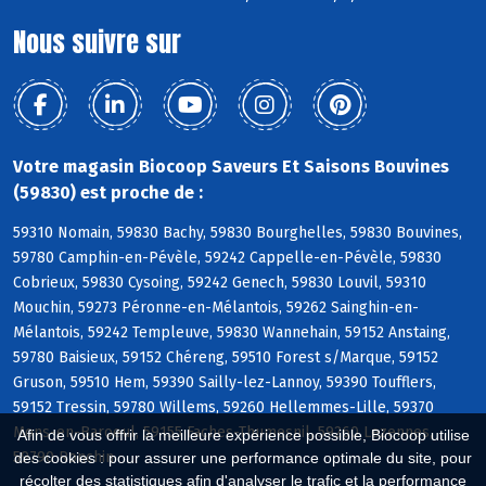
Nous suivre sur
Votre magasin Biocoop Saveurs Et Saisons Bouvines
(59830) est proche de :
59310 Nomain, 59830 Bachy, 59830 Bourghelles, 59830 Bouvines,
59780 Camphin-en-Pévèle, 59242 Cappelle-en-Pévèle, 59830
Cobrieux, 59830 Cysoing, 59242 Genech, 59830 Louvil, 59310
Mouchin, 59273 Péronne-en-Mélantois, 59262 Sainghin-en-
Mélantois, 59242 Templeuve, 59830 Wannehain, 59152 Anstaing,
59780 Baisieux, 59152 Chéreng, 59510 Forest s/Marque, 59152
Gruson, 59510 Hem, 59390 Sailly-lez-Lannoy, 59390 Toufflers,
59152 Tressin, 59780 Willems, 59260 Hellemmes-Lille, 59370
Mons-en-Baroeul, 59155 Faches-Thumesnil, 59260 Lezennes,
Afin de vous offrir la meilleure expérience possible, Biocoop utilise
59790 Ronchin
des cookies : pour assurer une performance optimale du site, pour
récolter des statistiques afin d'analyser le trafic et la performance