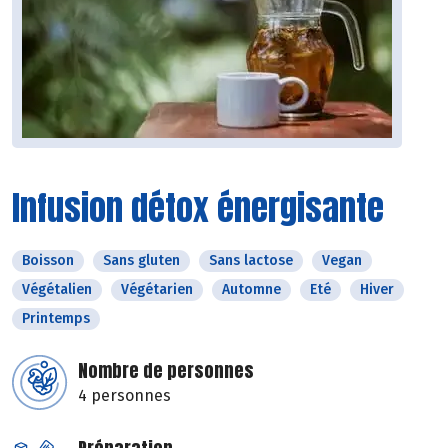
Infusion détox énergisante
Boisson
Sans gluten
Sans lactose
Vegan
Végétalien
Végétarien
Automne
Eté
Hiver
Printemps
Nombre de personnes
4 personnes