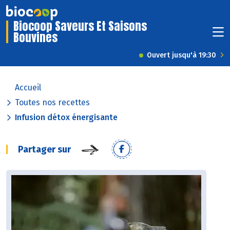
Biocoop Saveurs Et Saisons
Bouvines
Ouvert jusqu'à 19:30
Accueil
Toutes nos recettes
Infusion détox énergisante
Partager sur