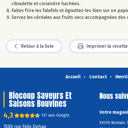
ciboulette et coriandre hachées.
Faites frire les falafels et égouttez-les bien sur un pap
Servez les céréales aux fruits secs accompagnées des ca
Retour à la liste
Imprimer la recette
Accueil
Contact
Menti
Biocoop Saveurs Et
Nous suiv
Saisons Bouvines
Votre magasi
4,3
137 avis Google
59310 Nomain, 
1500 rue Felix Dehau