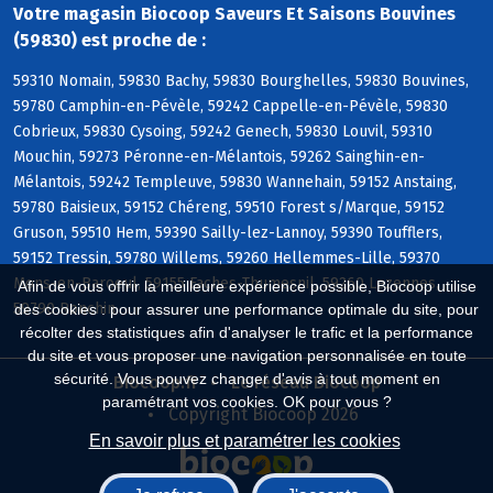
Votre magasin Biocoop Saveurs Et Saisons Bouvines
(59830) est proche de :
59310 Nomain, 59830 Bachy, 59830 Bourghelles, 59830 Bouvines,
59780 Camphin-en-Pévèle, 59242 Cappelle-en-Pévèle, 59830
Cobrieux, 59830 Cysoing, 59242 Genech, 59830 Louvil, 59310
Mouchin, 59273 Péronne-en-Mélantois, 59262 Sainghin-en-
Mélantois, 59242 Templeuve, 59830 Wannehain, 59152 Anstaing,
59780 Baisieux, 59152 Chéreng, 59510 Forest s/Marque, 59152
Gruson, 59510 Hem, 59390 Sailly-lez-Lannoy, 59390 Toufflers,
59152 Tressin, 59780 Willems, 59260 Hellemmes-Lille, 59370
Mons-en-Baroeul, 59155 Faches-Thumesnil, 59260 Lezennes,
Afin de vous offrir la meilleure expérience possible, Biocoop utilise
59790 Ronchin
des cookies : pour assurer une performance optimale du site, pour
récolter des statistiques afin d'analyser le trafic et la performance
du site et vous proposer une navigation personnalisée en toute
sécurité. Vous pouvez changer d'avis à tout moment en
Biocoop.fr
Le réseau Biocoop
paramétrant vos cookies. OK pour vous ?
Copyright Biocoop 2026
En savoir plus et paramétrer les cookies