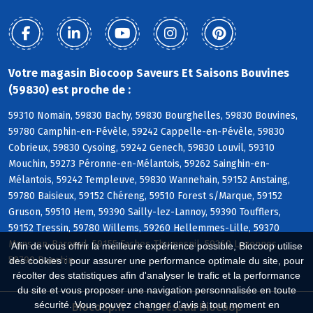
Votre magasin Biocoop Saveurs Et Saisons Bouvines
(59830) est proche de :
59310 Nomain, 59830 Bachy, 59830 Bourghelles, 59830 Bouvines,
59780 Camphin-en-Pévèle, 59242 Cappelle-en-Pévèle, 59830
Cobrieux, 59830 Cysoing, 59242 Genech, 59830 Louvil, 59310
Mouchin, 59273 Péronne-en-Mélantois, 59262 Sainghin-en-
Mélantois, 59242 Templeuve, 59830 Wannehain, 59152 Anstaing,
59780 Baisieux, 59152 Chéreng, 59510 Forest s/Marque, 59152
Gruson, 59510 Hem, 59390 Sailly-lez-Lannoy, 59390 Toufflers,
59152 Tressin, 59780 Willems, 59260 Hellemmes-Lille, 59370
Mons-en-Baroeul, 59155 Faches-Thumesnil, 59260 Lezennes,
Afin de vous offrir la meilleure expérience possible, Biocoop utilise
59790 Ronchin
des cookies : pour assurer une performance optimale du site, pour
récolter des statistiques afin d'analyser le trafic et la performance
du site et vous proposer une navigation personnalisée en toute
sécurité. Vous pouvez changer d'avis à tout moment en
Biocoop.fr
Le réseau Biocoop