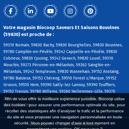
Votre magasin Biocoop Saveurs Et Saisons Bouvines
(59830) est proche de :
59310 Nomain, 59830 Bachy, 59830 Bourghelles, 59830 Bouvines,
59780 Camphin-en-Pévèle, 59242 Cappelle-en-Pévèle, 59830
Cobrieux, 59830 Cysoing, 59242 Genech, 59830 Louvil, 59310
Mouchin, 59273 Péronne-en-Mélantois, 59262 Sainghin-en-
Mélantois, 59242 Templeuve, 59830 Wannehain, 59152 Anstaing,
59780 Baisieux, 59152 Chéreng, 59510 Forest s/Marque, 59152
Gruson, 59510 Hem, 59390 Sailly-lez-Lannoy, 59390 Toufflers,
59152 Tressin, 59780 Willems, 59260 Hellemmes-Lille, 59370
Mons-en-Baroeul, 59155 Faches-Thumesnil, 59260 Lezennes,
Afin de vous offrir la meilleure expérience possible, Biocoop utilise
59790 Ronchin
des cookies : pour assurer une performance optimale du site, pour
récolter des statistiques afin d'analyser le trafic et la performance
du site et vous proposer une navigation personnalisée en toute
sécurité. Vous pouvez changer d'avis à tout moment en
Biocoop.fr
Le réseau Biocoop