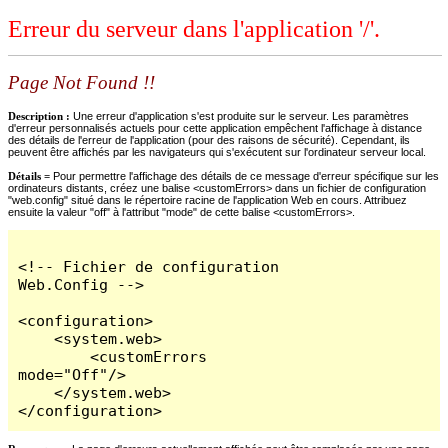
Erreur du serveur dans l'application '/'.
Page Not Found !!
Description :
Une erreur d'application s'est produite sur le serveur. Les paramètres
d'erreur personnalisés actuels pour cette application empêchent l'affichage à distance
des détails de l'erreur de l'application (pour des raisons de sécurité). Cependant, ils
peuvent être affichés par les navigateurs qui s'exécutent sur l'ordinateur serveur local.
Détails =
Pour permettre l'affichage des détails de ce message d'erreur spécifique sur les
ordinateurs distants, créez une balise <customErrors> dans un fichier de configuration
"web.config" situé dans le répertoire racine de l'application Web en cours. Attribuez
ensuite la valeur "off" à l'attribut "mode" de cette balise <customErrors>.
<!-- Fichier de configuration 
Web.Config -->

<configuration>

    <system.web>

        <customErrors 
mode="Off"/>

    </system.web>

</configuration>