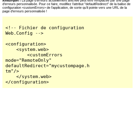
Remarques :
La page d'erreurs actuellement affichée peut être remplacée par une page
d'erreurs personnalisée. Pour ce faire, modifiez l'attribut "defaultRedirect" de la balise de
configuration <customErrors> de l'application, de sorte qu'il pointe vers une URL de la
page d'erreurs personnalisée !
<!-- Fichier de configuration 
Web.Config -->

<configuration>

    <system.web>

        <customErrors 
mode="RemoteOnly" 
defaultRedirect="mycustompage.h
tm"/>

    </system.web>

</configuration>