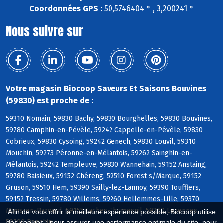
Coordonnées GPS :
50,5746404 ° , 3,200241 °
Nous suivre sur
Votre magasin Biocoop Saveurs Et Saisons Bouvines
(59830) est proche de :
59310 Nomain, 59830 Bachy, 59830 Bourghelles, 59830 Bouvines,
59780 Camphin-en-Pévèle, 59242 Cappelle-en-Pévèle, 59830
Cobrieux, 59830 Cysoing, 59242 Genech, 59830 Louvil, 59310
Mouchin, 59273 Péronne-en-Mélantois, 59262 Sainghin-en-
Mélantois, 59242 Templeuve, 59830 Wannehain, 59152 Anstaing,
59780 Baisieux, 59152 Chéreng, 59510 Forest s/Marque, 59152
Gruson, 59510 Hem, 59390 Sailly-lez-Lannoy, 59390 Toufflers,
59152 Tressin, 59780 Willems, 59260 Hellemmes-Lille, 59370
Mons-en-Baroeul, 59155 Faches-Thumesnil, 59260 Lezennes,
Afin de vous offrir la meilleure expérience possible, Biocoop utilise
59790 Ronchin
des cookies : pour assurer une performance optimale du site, pour