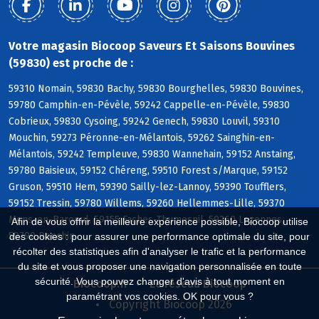
Votre magasin Biocoop Saveurs Et Saisons Bouvines
(59830) est proche de :
59310 Nomain, 59830 Bachy, 59830 Bourghelles, 59830 Bouvines,
59780 Camphin-en-Pévèle, 59242 Cappelle-en-Pévèle, 59830
Cobrieux, 59830 Cysoing, 59242 Genech, 59830 Louvil, 59310
Mouchin, 59273 Péronne-en-Mélantois, 59262 Sainghin-en-
Mélantois, 59242 Templeuve, 59830 Wannehain, 59152 Anstaing,
59780 Baisieux, 59152 Chéreng, 59510 Forest s/Marque, 59152
Gruson, 59510 Hem, 59390 Sailly-lez-Lannoy, 59390 Toufflers,
59152 Tressin, 59780 Willems, 59260 Hellemmes-Lille, 59370
Mons-en-Baroeul, 59155 Faches-Thumesnil, 59260 Lezennes,
Afin de vous offrir la meilleure expérience possible, Biocoop utilise
59790 Ronchin
des cookies : pour assurer une performance optimale du site, pour
récolter des statistiques afin d'analyser le trafic et la performance
du site et vous proposer une navigation personnalisée en toute
sécurité. Vous pouvez changer d'avis à tout moment en
Biocoop.fr
Le réseau Biocoop
paramétrant vos cookies. OK pour vous ?
Copyright Biocoop 2026