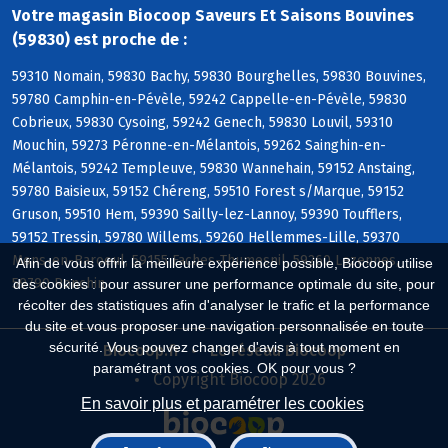
Votre magasin Biocoop Saveurs Et Saisons Bouvines
(59830) est proche de :
59310 Nomain, 59830 Bachy, 59830 Bourghelles, 59830 Bouvines,
59780 Camphin-en-Pévèle, 59242 Cappelle-en-Pévèle, 59830
Cobrieux, 59830 Cysoing, 59242 Genech, 59830 Louvil, 59310
Mouchin, 59273 Péronne-en-Mélantois, 59262 Sainghin-en-
Mélantois, 59242 Templeuve, 59830 Wannehain, 59152 Anstaing,
59780 Baisieux, 59152 Chéreng, 59510 Forest s/Marque, 59152
Gruson, 59510 Hem, 59390 Sailly-lez-Lannoy, 59390 Toufflers,
59152 Tressin, 59780 Willems, 59260 Hellemmes-Lille, 59370
Mons-en-Baroeul, 59155 Faches-Thumesnil, 59260 Lezennes,
Afin de vous offrir la meilleure expérience possible, Biocoop utilise
59790 Ronchin
des cookies : pour assurer une performance optimale du site, pour
récolter des statistiques afin d'analyser le trafic et la performance
du site et vous proposer une navigation personnalisée en toute
sécurité. Vous pouvez changer d'avis à tout moment en
Biocoop.fr
Le réseau Biocoop
paramétrant vos cookies. OK pour vous ?
Copyright Biocoop 2026
En savoir plus et paramétrer les cookies