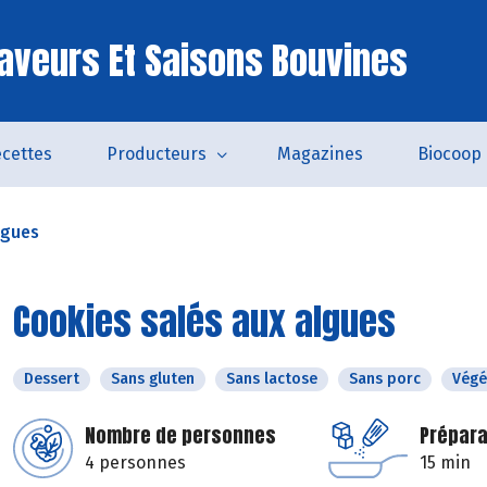
aveurs Et Saisons Bouvines
cettes
Producteurs
Magazines
Biocoop
lgues
Cookies salés aux algues
Dessert
Sans gluten
Sans lactose
Sans porc
Végé
Nombre de personnes
Prépara
4 personnes
15 min