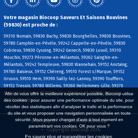
Votre magasin Biocoop Saveurs Et Saisons Bouvines
(59830) est proche de :
59310 Nomain, 59830 Bachy, 59830 Bourghelles, 59830 Bouvines,
59780 Camphin-en-Pévèle, 59242 Cappelle-en-Pévèle, 59830
Cobrieux, 59830 Cysoing, 59242 Genech, 59830 Louvil, 59310
Mouchin, 59273 Péronne-en-Mélantois, 59262 Sainghin-en-
Mélantois, 59242 Templeuve, 59830 Wannehain, 59152 Anstaing,
59780 Baisieux, 59152 Chéreng, 59510 Forest s/Marque, 59152
Gruson, 59510 Hem, 59390 Sailly-lez-Lannoy, 59390 Toufflers,
59152 Tressin, 59780 Willems, 59260 Hellemmes-Lille, 59370
Mons-en-Baroeul, 59155 Faches-Thumesnil, 59260 Lezennes,
Afin de vous offrir la meilleure expérience possible, Biocoop utilise
59790 Ronchin
des cookies : pour assurer une performance optimale du site, pour
récolter des statistiques afin d'analyser le trafic et la performance
du site et vous proposer une navigation personnalisée en toute
sécurité. Vous pouvez changer d'avis à tout moment en
Biocoop.fr
Le réseau Biocoop
paramétrant vos cookies. OK pour vous ?
Copyright Biocoop 2026
En savoir plus et paramétrer les cookies