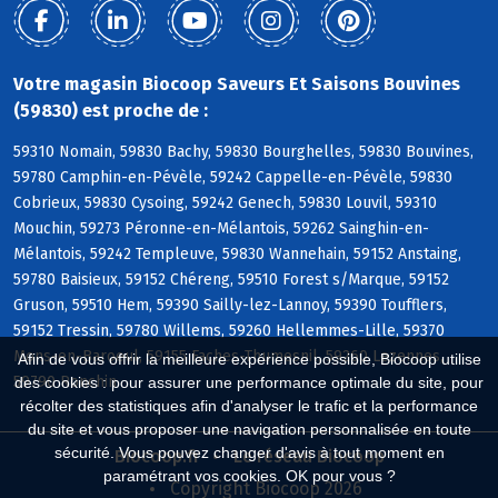
Votre magasin Biocoop Saveurs Et Saisons Bouvines
(59830) est proche de :
59310 Nomain, 59830 Bachy, 59830 Bourghelles, 59830 Bouvines,
59780 Camphin-en-Pévèle, 59242 Cappelle-en-Pévèle, 59830
Cobrieux, 59830 Cysoing, 59242 Genech, 59830 Louvil, 59310
Mouchin, 59273 Péronne-en-Mélantois, 59262 Sainghin-en-
Mélantois, 59242 Templeuve, 59830 Wannehain, 59152 Anstaing,
59780 Baisieux, 59152 Chéreng, 59510 Forest s/Marque, 59152
Gruson, 59510 Hem, 59390 Sailly-lez-Lannoy, 59390 Toufflers,
59152 Tressin, 59780 Willems, 59260 Hellemmes-Lille, 59370
Mons-en-Baroeul, 59155 Faches-Thumesnil, 59260 Lezennes,
Afin de vous offrir la meilleure expérience possible, Biocoop utilise
59790 Ronchin
des cookies : pour assurer une performance optimale du site, pour
récolter des statistiques afin d'analyser le trafic et la performance
du site et vous proposer une navigation personnalisée en toute
sécurité. Vous pouvez changer d'avis à tout moment en
Biocoop.fr
Le réseau Biocoop
paramétrant vos cookies. OK pour vous ?
Copyright Biocoop 2026