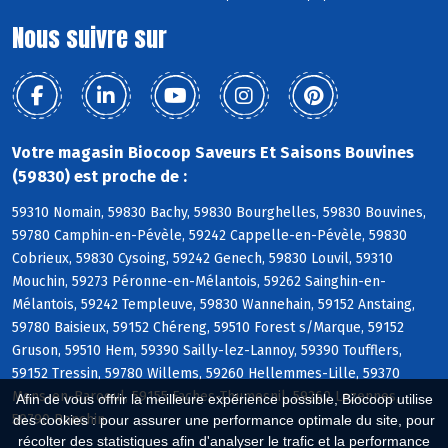
Nous suivre sur
Votre magasin Biocoop Saveurs Et Saisons Bouvines
(59830) est proche de :
59310 Nomain, 59830 Bachy, 59830 Bourghelles, 59830 Bouvines,
59780 Camphin-en-Pévèle, 59242 Cappelle-en-Pévèle, 59830
Cobrieux, 59830 Cysoing, 59242 Genech, 59830 Louvil, 59310
Mouchin, 59273 Péronne-en-Mélantois, 59262 Sainghin-en-
Mélantois, 59242 Templeuve, 59830 Wannehain, 59152 Anstaing,
59780 Baisieux, 59152 Chéreng, 59510 Forest s/Marque, 59152
Gruson, 59510 Hem, 59390 Sailly-lez-Lannoy, 59390 Toufflers,
59152 Tressin, 59780 Willems, 59260 Hellemmes-Lille, 59370
Mons-en-Baroeul, 59155 Faches-Thumesnil, 59260 Lezennes,
Afin de vous offrir la meilleure expérience possible, Biocoop utilise
59790 Ronchin
des cookies : pour assurer une performance optimale du site, pour
récolter des statistiques afin d'analyser le trafic et la performance